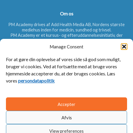
Om os
PM Academy drives af Add Health Media AB, Nordens største
mediehus inden for medicin, sundhed og trivsel.
PM Academy er et kursus- og efteruddannelsesinitiativ, der
primært henvender sig til læger, men som andet
sundhedspersonale også kan benytte. Målet er at øge lægernes
Manage Consent
viden inden for forskellige terapiområder, hvad angår bl.a.
diagnosticering, sygdomsårsager og behandlingsmuligheder.
For at gøre din oplevelse af vores side så god som muligt,
bruger vi cookies. Ved at fortsætte med at bruge vores
hjemmeside accepterer du, at der bruges cookies. Læs
Hurtige links
vores
persondatapolitik
PraktiskMedicin.se
Kontakt os
Accepter
Afvis
View preferences