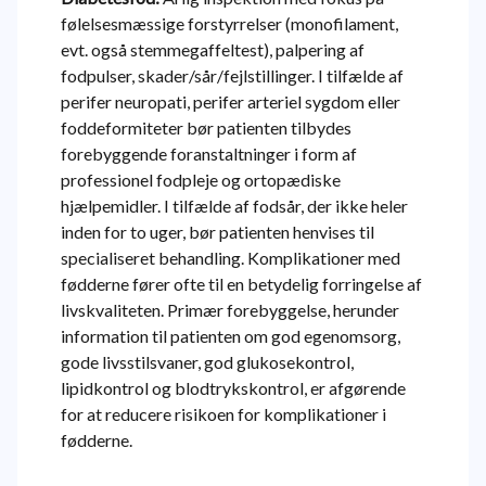
følelsesmæssige forstyrrelser (monofilament,
evt. også stemmegaffeltest), palpering af
fodpulser, skader/sår/fejlstillinger. I tilfælde af
perifer neuropati, perifer arteriel sygdom eller
foddeformiteter bør patienten tilbydes
forebyggende foranstaltninger i form af
professionel fodpleje og ortopædiske
hjælpemidler. I tilfælde af fodsår, der ikke heler
inden for to uger, bør patienten henvises til
specialiseret behandling. Komplikationer med
fødderne fører ofte til en betydelig forringelse af
livskvaliteten. Primær forebyggelse, herunder
information til patienten om god egenomsorg,
gode livsstilsvaner, god glukosekontrol,
lipidkontrol og blodtrykskontrol, er afgørende
for at reducere risikoen for komplikationer i
fødderne.