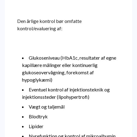
Den årlige kontrol bør omfatte
kontrol/evaluering af:
Glukoseniveau (HbA1c, resultater af egne
kapillære målinger eller kontinuerlig
glukoseovervågning, forekomst af
hypoglykæmi)
Eventuel kontrol af injektionsteknik og
injektionssteder (lipohypertrofi)
Vægt og taljemål
Blodtryk
Lipider
Nyrefunktion og kontrol af mikroalbumin