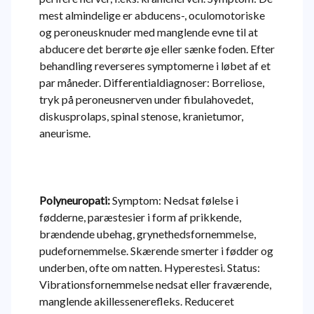
mest almindelige er abducens-, oculomotoriske
og peroneusknuder med manglende evne til at
abducere det berørte øje eller sænke foden. Efter
behandling reverseres symptomerne i løbet af et
par måneder. Differentialdiagnoser: Borreliose,
tryk på peroneusnerven under fibulahovedet,
diskusprolaps, spinal stenose, kranietumor,
aneurisme.
Polyneuropati:
Symptom: Nedsat følelse i
fødderne, paræstesier i form af prikkende,
brændende ubehag, grynethedsfornemmelse,
pudefornemmelse. Skærende smerter i fødder og
underben, ofte om natten. Hyperestesi. Status:
Vibrationsfornemmelse nedsat eller fraværende,
manglende akillessenerefleks. Reduceret