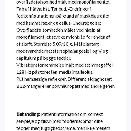
overfladefølsomhed målt med monofilamenter.
Tab af hårvækst. Tør hud. Ændringer i
fodkonfigurationen på grund af muskelatrofier
med hammertæer og callus. Undersøgelse:
Overfladefølsomheden måles ved hjælp af
monofilament: et stykke nylontråd for enden af
et skaft. Størrelse 5,07/10 g. Mål plantart
modsvarende metatarsophalangeale I og V og
capitulum på begge fødder.
Vibrationsfornemmelse målt med stemmegaffel
128 Hz på storetåen, medial malleolus.
Rutinemæssige reflekser. Differentialdiagnoser:
B12-mangel eller polyneuropati med andre gener.
Behandling:
Patientinformation om korrekt
selvpleje og tilsyn med fødderne: Smør dine
fødder med fugtighedscreme, men ikke mellem