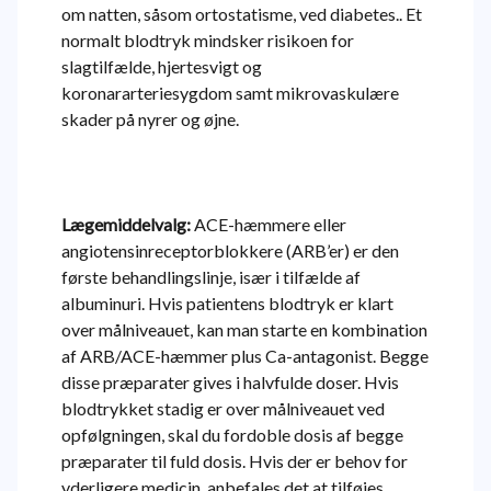
om natten, såsom ortostatisme, ved diabetes.. Et
normalt blodtryk mindsker risikoen for
slagtilfælde, hjertesvigt og
koronararteriesygdom samt mikrovaskulære
skader på nyrer og øjne.
Lægemiddelvalg:
ACE-hæmmere eller
angiotensinreceptorblokkere (ARB’er) er den
første behandlingslinje, især i tilfælde af
albuminuri. Hvis patientens blodtryk er klart
over målniveauet, kan man starte en kombination
af ARB/ACE-hæmmer plus Ca-antagonist. Begge
disse præparater gives i halvfulde doser. Hvis
blodtrykket stadig er over målniveauet ved
opfølgningen, skal du fordoble dosis af begge
præparater til fuld dosis. Hvis der er behov for
yderligere medicin, anbefales det at tilføjes