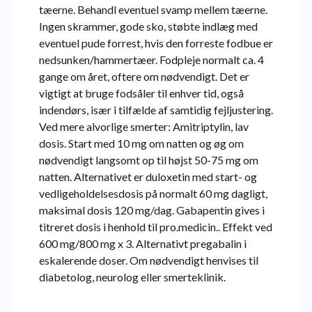
tæerne. Behandl eventuel svamp mellem tæerne.
Ingen skrammer, gode sko, støbte indlæg med
eventuel pude forrest, hvis den forreste fodbue er
nedsunken/hammertæer. Fodpleje normalt ca. 4
gange om året, oftere om nødvendigt. Det er
vigtigt at bruge fodsåler til enhver tid, også
indendørs, især i tilfælde af samtidig fejljustering.
Ved mere alvorlige smerter: Amitriptylin, lav
dosis. Start med 10 mg om natten og øg om
nødvendigt langsomt op til højst 50-75 mg om
natten. Alternativet er duloxetin med start- og
vedligeholdelsesdosis på normalt 60 mg dagligt,
maksimal dosis 120 mg/dag. Gabapentin gives i
titreret dosis i henhold til pro.medicin.. Effekt ved
600 mg/800 mg x 3. Alternativt pregabalin i
eskalerende doser. Om nødvendigt henvises til
diabetolog, neurolog eller smerteklinik.