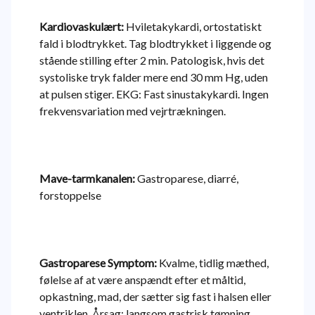
Kardiovaskulært:
Hviletakykardi, ortostatiskt
fald i blodtrykket. Tag blodtrykket i liggende og
stående stilling efter 2 min. Patologisk, hvis det
systoliske tryk falder mere end 30 mm Hg, uden
at pulsen stiger. EKG: Fast sinustakykardi. Ingen
frekvensvariation med vejrtrækningen.
Mave-tarmkanalen:
Gastroparese, diarré,
forstoppelse
Gastroparese Symptom:
Kvalme, tidlig mæthed,
følelse af at være anspændt efter et måltid,
opkastning, mad, der sætter sig fast i halsen eller
ventriklen. Årsag: langsom gastrisk tømning.