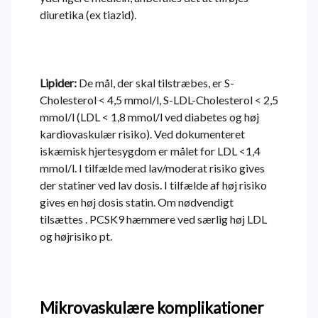
diuretika (ex tiazid).
Lipider:
De mål, der skal tilstræbes, er S-
Cholesterol < 4,5 mmol/l, S-LDL-Cholesterol < 2,5
mmol/l (LDL < 1,8 mmol/l ved diabetes og høj
kardiovaskulær risiko). Ved dokumenteret
iskæmisk hjertesygdom er målet for LDL <1,4
mmol/l. I tilfælde med lav/moderat risiko gives
der statiner ved lav dosis. I tilfælde af høj risiko
gives en høj dosis statin. Om nødvendigt
tilsættes . PCSK9 hæmmere ved særlig høj LDL
og højrisiko pt.
Mikrovaskulære komplikationer