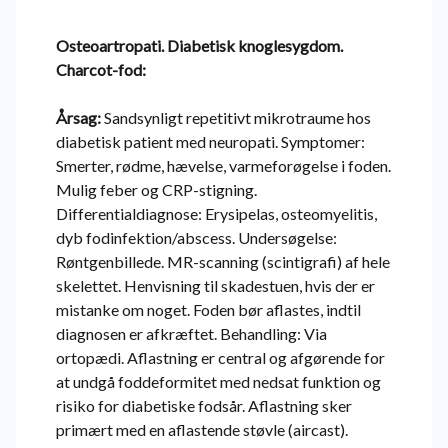
Osteoartropati. Diabetisk knoglesygdom.
Charcot-fod:
Årsag:
Sandsynligt repetitivt mikrotraume hos
diabetisk patient med neuropati. Symptomer:
Smerter, rødme, hævelse, varmeforøgelse i foden.
Mulig feber og CRP-stigning.
Differentialdiagnose: Erysipelas, osteomyelitis,
dyb fodinfektion/abscess. Undersøgelse:
Røntgenbillede. MR-scanning (scintigrafi) af hele
skelettet. Henvisning til skadestuen, hvis der er
mistanke om noget. Foden bør aflastes, indtil
diagnosen er afkræftet. Behandling: Via
ortopædi. Aflastning er central og afgørende for
at undgå foddeformitet med nedsat funktion og
risiko for diabetiske fodsår. Aflastning sker
primært med en aflastende støvle (aircast).