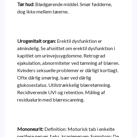
Tør hud:
Blødgørende middel. Smør fødderne,
dog ikke mellem tæerne.
Urogenitalt organ:
Erektil dysfunktion er
almindelig. Se afsnittet om erektil dysfunktion i
kapitlet om urinvejssygdomme. Retrograd
ejakulation, abnormiteter ved tømning af blæren.
Kvinders seksuelle problemer er dårligt kortlagt.
Ofte dårlig smøring, især ved dårlig
glukosestatus. Utilstrækkelig blæretømning.
Recidiverende UVI og retention. Måling af
residualurin med blærescanning.
Mononeurit:
Definition: Motorisk tab i enkelte
perifere nerver, f.eks. kranienerven. Symptom: De