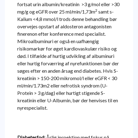
fortsat urin albumin/kreatinin >3 g/mol eller >30
2
mg/g og eGFR over 25 ml/min/1,73m
samt s-
Kalium <4,8 mmol/l trods denne behandling bør
overvejes opstart af aldosteron antagonisten
finerenon efter konference med specialist.
Mikroalbuminuri er også en uafhængig
risikomarkør for øget kardiovaskulær risiko og
død. I tilfælde af hurtig udvikling af albuminuri
eller hurtig forværring af nyrefunktionen bør der
søges efter en anden årsag end diabetes. Hvis S-
kreatinin > 150-200 mikromol/l eller eGFR < 30
ml/min/1.73m2 eller nefrotisk syndrom (U-
Protein > 3 g/dag) eller hurtigt stigende S-
kreatinin eller U-Albumin, bør der henvises til en
nyrespecialist.
Diabetesfod:
Årlig inspektion med fokus på