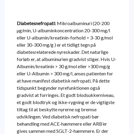
Diabetesnefropati:
Mikroalbuminuri (20-200
µg/min, U-albuminkoncentration 20-300 mg/l
eller U-albumin/kreatinin-forhold > 3-30 g/mol
eller 30-300 mg/g ) er et tidligt tegn på
diabetesrelaterede nyreskader. Det naturlige
forløb er, at albuminurien gradvist stiger. Hvis U-
Albumin/kreatinin > 30 g/mol eller >300 mg/g
eller U-Albumin > 300 mg/l, anses patienten for
at have manifest diabetisk nefropati. På dette
tidspunkt begynder nyrefunktionen også
gradvist at forringes. Et godt blodsukkerniveau,
et godt blodtryk og ikke-rygning er de vigtigste
tiltag til at beskytte nyrerne og bremse
udviklingen. Ved diabetisk nefropati bør
behandling med ACE-hæmmere eller ARB’er
gives sammen med SGLT-2-hæmmere. Er der