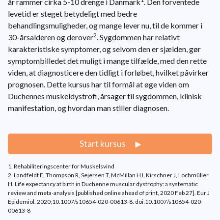
år rammer cirka 5-10 drenge i Danmark
. Den forventede
levetid er steget betydeligt med bedre
behandlingsmuligheder, og mange lever nu, til de kommer i
2
30-årsalderen og derover
. Sygdommen har relativt
karakteristiske symptomer, og selvom den er sjælden, gør
symptombilledet det muligt i mange tilfælde, med den rette
viden, at diagnosticere den tidligt i forløbet, hvilket påvirker
prognosen. Dette kursus har til formål at øge viden om
Duchennes muskeldystrofi, årsager til sygdommen, klinisk
manifestation, og hvordan man stiller diagnosen.
Start kursus
1. Rehabiliteringscenter for Muskelsvind
2. Landfeldt E, Thompson R, Sejersen T, McMillan HJ, Kirschner J, Lochmüller
H. Life expectancy at birth in Duchenne muscular dystrophy: a systematic
review and meta-analysis [published online ahead of print, 2020 Feb 27]. Eur J
Epidemiol. 2020;10.1007/s10654-020-00613-8. doi:10.1007/s10654-020-
00613-8