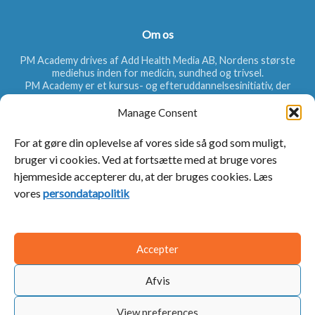
Om os
PM Academy drives af Add Health Media AB, Nordens største
mediehus inden for medicin, sundhed og trivsel.
PM Academy er et kursus- og efteruddannelsesinitiativ, der
primært henvender sig til læger, men som andet
sundhedspersonale også kan benytte. Målet er at øge lægernes
Manage Consent
viden inden for forskellige terapiområder, hvad angår bl.a.
diagnosticering, sygdomsårsager og behandlingsmuligheder.
For at gøre din oplevelse af vores side så god som muligt,
bruger vi cookies. Ved at fortsætte med at bruge vores
hjemmeside accepterer du, at der bruges cookies. Læs
Hurtige links
vores
persondatapolitik
PraktiskMedicin.se
Kontakt os
Accepter
Afvis
View preferences