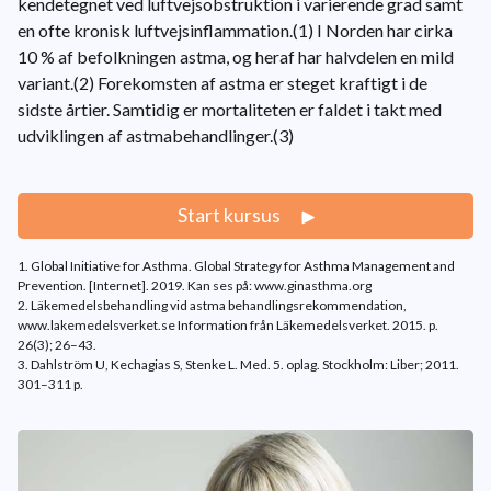
kendetegnet ved luftvejsobstruktion i varierende grad samt
en ofte kronisk luftvejsinflammation.(1) I Norden har cirka
10 % af befolkningen astma, og heraf har halvdelen en mild
variant.(2) Forekomsten af astma er steget kraftigt i de
sidste årtier. Samtidig er mortaliteten er faldet i takt med
udviklingen af astmabehandlinger.(3)
Start kursus
1. Global Initiative for Asthma. Global Strategy for Asthma Management and
Prevention. [Internet]. 2019. Kan ses på: www.ginasthma.org
2. Läkemedelsbehandling vid astma behandlingsrekommendation,
www.lakemedelsverket.se Information från Läkemedelsverket. 2015. p.
26(3); 26–43.
3. Dahlström U, Kechagias S, Stenke L. Med. 5. oplag. Stockholm: Liber; 2011.
301–311 p.